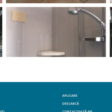
APLICARE
DESCARCĂ
NȚI
CONTACTEAZĂ-NE